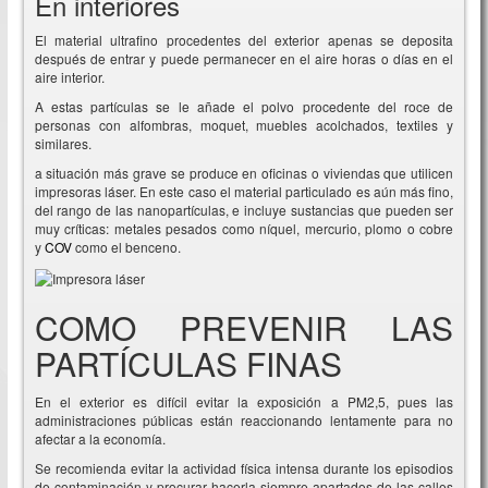
En interiores
El material ultrafino procedentes del exterior apenas se deposita
después de entrar y puede permanecer en el aire horas o días en el
aire interior.
A estas partículas se le añade el polvo procedente del roce de
personas con alfombras, moquet, muebles acolchados, textiles y
similares.
a situación más grave se produce en oficinas o viviendas que utilicen
impresoras láser. En este caso el material particulado es aún más fino,
del rango de las nanopartículas, e incluye sustancias que pueden ser
muy críticas: metales pesados como níquel, mercurio, plomo o cobre
y
COV
como el benceno.
COMO PREVENIR LAS
PARTÍCULAS FINAS
En el exterior es difícil evitar la exposición a PM2,5, pues las
administraciones públicas están reaccionando lentamente para no
afectar a la economía.
Se recomienda evitar la actividad física intensa durante los episodios
de contaminación y procurar hacerla siempre apartados de las calles